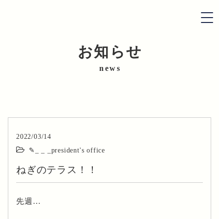
お知らせ
お知らせ
news
会社情報
作物紹介
2022/03/14
採用情報
✎_ _ _president's office
ねぎのテラス！！
お問い合わせ
先週…