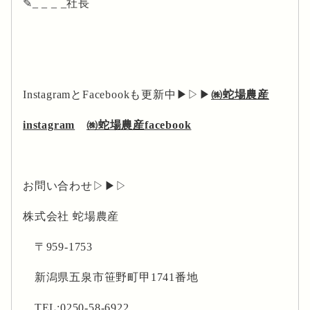
✎_ _ _ _社長
InstagramとFacebookも更新中▶▷▶
㈱蛇場農産
instagram
㈱蛇場農産facebook
お問い合わせ▷▶▷
株式会社 蛇場農産
〒959-1753
新潟県五泉市笹野町甲1741番地
TEL:0250-58-6922