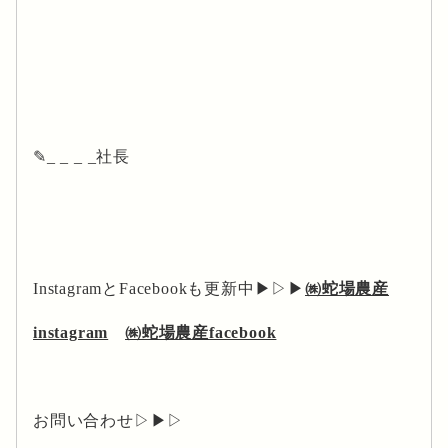
✎_ _ _ _社長
InstagramとFacebookも更新中▶▷▶
㈱蛇場農産
instagram
㈱蛇場農産facebook
お問い合わせ▷▶▷