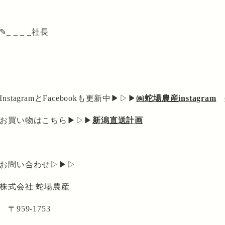
✎_ _ _ _社長
InstagramとFacebookも更新中▶▷▶
㈱蛇場農産instagram
お買い物はこちら▶▷▶
新潟直送計画
お問い合わせ▷▶▷
株式会社 蛇場農産
〒959-1753